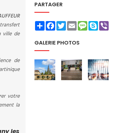
PARTAGER
AUFFEUR
Share
Facebook
Twitter
Email
Message
Skype
Viber
transfert
 ville de
GALERIE PHOTOS
ience de
artinique
rer votre
tement la
ny les