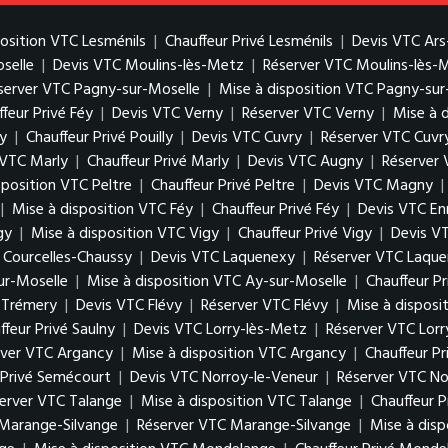
position VTC Lesménils
|
Chauffeur Privé Lesménils
|
Devis VTC Ars
oselle
|
Devis VTC Moulins-lès-Metz
|
Réserver VTC Moulins-lès-
server VTC Pagny-sur-Moselle
|
Mise à disposition VTC Pagny-sur
feur Privé Féy
|
Devis VTC Verny
|
Réserver VTC Verny
|
Mise à 
ly
|
Chauffeur Privé Pouilly
|
Devis VTC Cuvry
|
Réserver VTC Cuvr
 VTC Marly
|
Chauffeur Privé Marly
|
Devis VTC Augny
|
Réserver
sposition VTC Peltre
|
Chauffeur Privé Peltre
|
Devis VTC Magny
|
|
Mise à disposition VTC Féy
|
Chauffeur Privé Féy
|
Devis VTC En
gy
|
Mise à disposition VTC Vigy
|
Chauffeur Privé Vigy
|
Devis V
é Courcelles-Chaussy
|
Devis VTC Laquenexy
|
Réserver VTC Laqu
ur-Moselle
|
Mise à disposition VTC Ay-sur-Moselle
|
Chauffeur P
é Trémery
|
Devis VTC Flévy
|
Réserver VTC Flévy
|
Mise à disposi
ffeur Privé Saulny
|
Devis VTC Lorry-lès-Metz
|
Réserver VTC Lor
rver VTC Argancy
|
Mise à disposition VTC Argancy
|
Chauffeur P
 Privé Semécourt
|
Devis VTC Norroy-le-Veneur
|
Réserver VTC No
erver VTC Talange
|
Mise à disposition VTC Talange
|
Chauffeur P
Marange-Silvange
|
Réserver VTC Marange-Silvange
|
Mise à dis