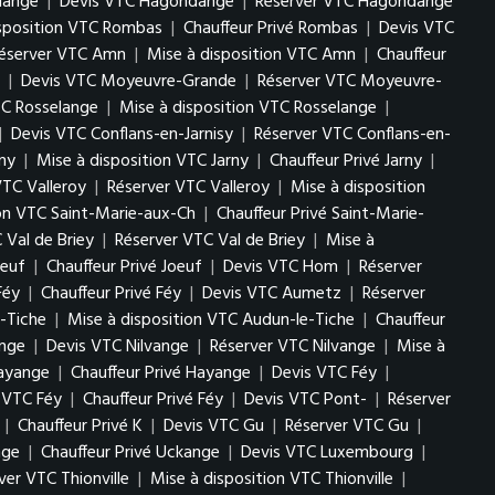
lange
|
Devis VTC Hagondange
|
Réserver VTC Hagondange
isposition VTC Rombas
|
Chauffeur Privé Rombas
|
Devis VTC
éserver VTC Amn
|
Mise à disposition VTC Amn
|
Chauffeur
|
Devis VTC Moyeuvre-Grande
|
Réserver VTC Moyeuvre-
TC Rosselange
|
Mise à disposition VTC Rosselange
|
|
Devis VTC Conflans-en-Jarnisy
|
Réserver VTC Conflans-en-
ny
|
Mise à disposition VTC Jarny
|
Chauffeur Privé Jarny
|
VTC Valleroy
|
Réserver VTC Valleroy
|
Mise à disposition
ion VTC Saint-Marie-aux-Ch
|
Chauffeur Privé Saint-Marie-
 Val de Briey
|
Réserver VTC Val de Briey
|
Mise à
oeuf
|
Chauffeur Privé Joeuf
|
Devis VTC Hom
|
Réserver
Féy
|
Chauffeur Privé Féy
|
Devis VTC Aumetz
|
Réserver
-Tiche
|
Mise à disposition VTC Audun-le-Tiche
|
Chauffeur
ange
|
Devis VTC Nilvange
|
Réserver VTC Nilvange
|
Mise à
Hayange
|
Chauffeur Privé Hayange
|
Devis VTC Féy
|
n VTC Féy
|
Chauffeur Privé Féy
|
Devis VTC Pont-
|
Réserver
|
Chauffeur Privé K
|
Devis VTC Gu
|
Réserver VTC Gu
|
nge
|
Chauffeur Privé Uckange
|
Devis VTC Luxembourg
|
ver VTC Thionville
|
Mise à disposition VTC Thionville
|