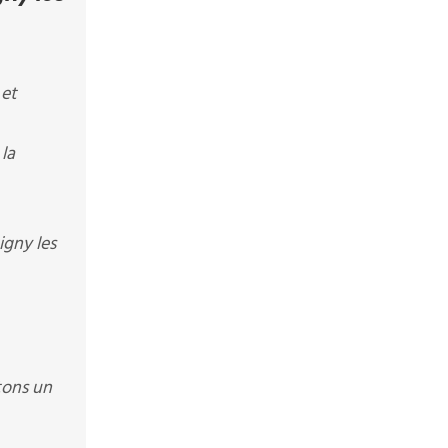
 et
la
igny les
tons un