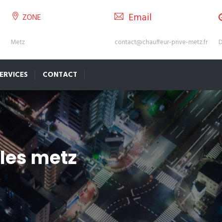
Email
ZONE
Metz
contact@chauffeur-prive-metz.fr
D
ERVICES
CONTACT
les metz