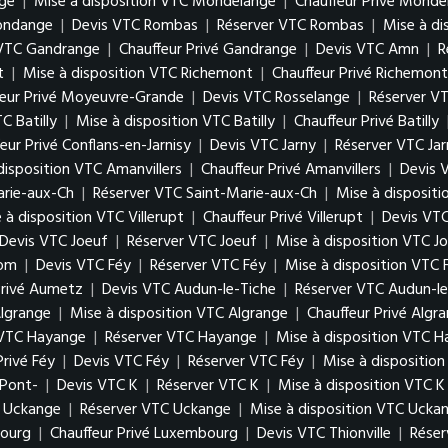
ge
|
Mise à disposition VTC Mondelange
|
Chauffeur Privé Monde
gondange
|
Devis VTC Rombas
|
Réserver VTC Rombas
|
Mise à d
 VTC Gandrange
|
Chauffeur Privé Gandrange
|
Devis VTC Amn
|
R
t
|
Mise à disposition VTC Richemont
|
Chauffeur Privé Richemont
feur Privé Moyeuvre-Grande
|
Devis VTC Rosselange
|
Réserver V
C Batilly
|
Mise à disposition VTC Batilly
|
Chauffeur Privé Batilly
eur Privé Conflans-en-Jarnisy
|
Devis VTC Jarny
|
Réserver VTC Jar
disposition VTC Amanvillers
|
Chauffeur Privé Amanvillers
|
Devis 
arie-aux-Ch
|
Réserver VTC Saint-Marie-aux-Ch
|
Mise à disposit
 à disposition VTC Villerupt
|
Chauffeur Privé Villerupt
|
Devis VTC
Devis VTC Joeuf
|
Réserver VTC Joeuf
|
Mise à disposition VTC J
Hom
|
Devis VTC Féy
|
Réserver VTC Féy
|
Mise à disposition VTC 
Privé Aumetz
|
Devis VTC Audun-le-Tiche
|
Réserver VTC Audun-le
lgrange
|
Mise à disposition VTC Algrange
|
Chauffeur Privé Algr
 VTC Hayange
|
Réserver VTC Hayange
|
Mise à disposition VTC 
Privé Féy
|
Devis VTC Féy
|
Réserver VTC Féy
|
Mise à dispositio
 Pont-
|
Devis VTC K
|
Réserver VTC K
|
Mise à disposition VTC K
 Uckange
|
Réserver VTC Uckange
|
Mise à disposition VTC Ucka
bourg
|
Chauffeur Privé Luxembourg
|
Devis VTC Thionville
|
Réser