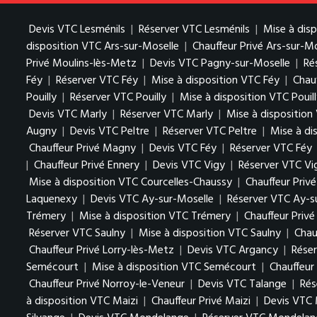
Devis VTC Lesménils
|
Réserver VTC Lesménils
|
Mise à dis
disposition VTC Ars-sur-Moselle
|
Chauffeur Privé Ars-sur-M
Privé Moulins-lès-Metz
|
Devis VTC Pagny-sur-Moselle
|
Ré
Féy
|
Réserver VTC Féy
|
Mise à disposition VTC Féy
|
Chauf
Pouilly
|
Réserver VTC Pouilly
|
Mise à disposition VTC Pouil
Devis VTC Marly
|
Réserver VTC Marly
|
Mise à disposition
Augny
|
Devis VTC Peltre
|
Réserver VTC Peltre
|
Mise à di
Chauffeur Privé Magny
|
Devis VTC Féy
|
Réserver VTC Féy
|
Chauffeur Privé Ennery
|
Devis VTC Vigy
|
Réserver VTC Vi
Mise à disposition VTC Courcelles-Chaussy
|
Chauffeur Priv
Laquenexy
|
Devis VTC Ay-sur-Moselle
|
Réserver VTC Ay-s
Trémery
|
Mise à disposition VTC Trémery
|
Chauffeur Priv
Réserver VTC Saulny
|
Mise à disposition VTC Saulny
|
Chau
Chauffeur Privé Lorry-lès-Metz
|
Devis VTC Argancy
|
Rése
Semécourt
|
Mise à disposition VTC Semécourt
|
Chauffeur
Chauffeur Privé Norroy-le-Veneur
|
Devis VTC Talange
|
Rés
à disposition VTC Maizi
|
Chauffeur Privé Maizi
|
Devis VTC 