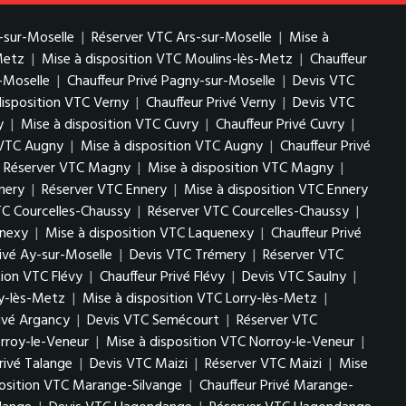
-sur-Moselle
|
Réserver VTC Ars-sur-Moselle
|
Mise à
Metz
|
Mise à disposition VTC Moulins-lès-Metz
|
Chauffeur
-Moselle
|
Chauffeur Privé Pagny-sur-Moselle
|
Devis VTC
disposition VTC Verny
|
Chauffeur Privé Verny
|
Devis VTC
y
|
Mise à disposition VTC Cuvry
|
Chauffeur Privé Cuvry
|
 VTC Augny
|
Mise à disposition VTC Augny
|
Chauffeur Privé
Réserver VTC Magny
|
Mise à disposition VTC Magny
|
nery
|
Réserver VTC Ennery
|
Mise à disposition VTC Ennery
TC Courcelles-Chaussy
|
Réserver VTC Courcelles-Chaussy
|
enexy
|
Mise à disposition VTC Laquenexy
|
Chauffeur Privé
rivé Ay-sur-Moselle
|
Devis VTC Trémery
|
Réserver VTC
tion VTC Flévy
|
Chauffeur Privé Flévy
|
Devis VTC Saulny
|
ry-lès-Metz
|
Mise à disposition VTC Lorry-lès-Metz
|
rivé Argancy
|
Devis VTC Semécourt
|
Réserver VTC
rroy-le-Veneur
|
Mise à disposition VTC Norroy-le-Veneur
|
rivé Talange
|
Devis VTC Maizi
|
Réserver VTC Maizi
|
Mise
position VTC Marange-Silvange
|
Chauffeur Privé Marange-