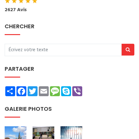
★
★
★
★
★
2627 Avis
CHERCHER
PARTAGER
Share
Facebook
Twitter
Email
Message
Skype
Viber
GALERIE PHOTOS