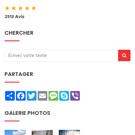
★
★
★
★
★
2513 Avis
CHERCHER
PARTAGER
Share
Facebook
Twitter
Email
Message
Skype
Viber
GALERIE PHOTOS