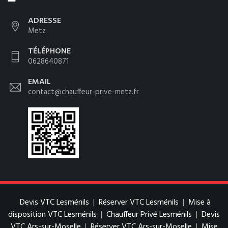
ADRESSE
Metz
TÉLÉPHONE
0628640871
EMAIL
contact@chauffeur-prive-metz.fr
Devis VTC Lesménils
|
Réserver VTC Lesménils
|
Mise à
disposition VTC Lesménils
|
Chauffeur Privé Lesménils
|
Devis
VTC Ars-sur-Moselle
|
Réserver VTC Ars-sur-Moselle
|
Mise