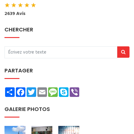
★
★
★
★
★
2639 Avis
CHERCHER
PARTAGER
Share
Facebook
Twitter
Email
Message
Skype
Viber
GALERIE PHOTOS