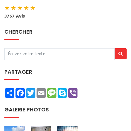
★
★
★
★
★
3767 Avis
CHERCHER
PARTAGER
Share
Facebook
Twitter
Email
Message
Skype
Viber
GALERIE PHOTOS