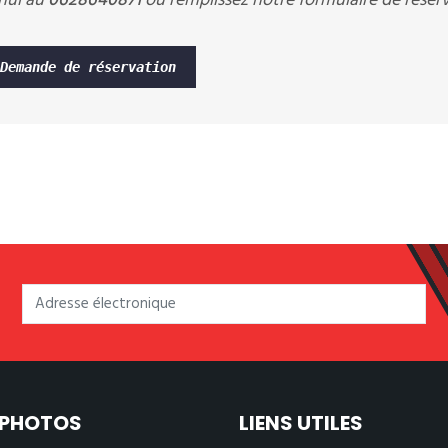
'hui au
0628640871
ou remplissez notre formulaire de réser
Demande de réservation
 PHOTOS
LIENS UTILES