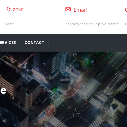
Email
ZONE
Metz
contact@chauffeur-prive-metz.fr
D
ERVICES
CONTACT
ge