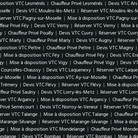
position VTC Lesménils
|
Chauffeur Privé Lesménils
|
Devis VTC Ars
oselle
|
Devis VTC Moulins-lès-Metz
|
Réserver VTC Moulins-lès-
server VTC Pagny-sur-Moselle
|
Mise à disposition VTC Pagny-sur
feur Privé Féy
|
Devis VTC Verny
|
Réserver VTC Verny
|
Mise à 
ly
|
Chauffeur Privé Pouilly
|
Devis VTC Cuvry
|
Réserver VTC Cuvr
 VTC Marly
|
Chauffeur Privé Marly
|
Devis VTC Augny
|
Réserver
sposition VTC Peltre
|
Chauffeur Privé Peltre
|
Devis VTC Magny
|
|
Mise à disposition VTC Féy
|
Chauffeur Privé Féy
|
Devis VTC En
gy
|
Mise à disposition VTC Vigy
|
Chauffeur Privé Vigy
|
Devis V
é Courcelles-Chaussy
|
Devis VTC Laquenexy
|
Réserver VTC Laqu
ur-Moselle
|
Mise à disposition VTC Ay-sur-Moselle
|
Chauffeur P
é Trémery
|
Devis VTC Flévy
|
Réserver VTC Flévy
|
Mise à disposi
ffeur Privé Saulny
|
Devis VTC Lorry-lès-Metz
|
Réserver VTC Lor
rver VTC Argancy
|
Mise à disposition VTC Argancy
|
Chauffeur P
 Privé Semécourt
|
Devis VTC Norroy-le-Veneur
|
Réserver VTC No
erver VTC Talange
|
Mise à disposition VTC Talange
|
Chauffeur P
Marange-Silvange
|
Réserver VTC Marange-Silvange
|
Mise à dis
ge
|
Mise à disposition VTC Mondelange
|
Chauffeur Privé Monde
gondange
|
Devis VTC Rombas
|
Réserver VTC Rombas
|
Mise à d