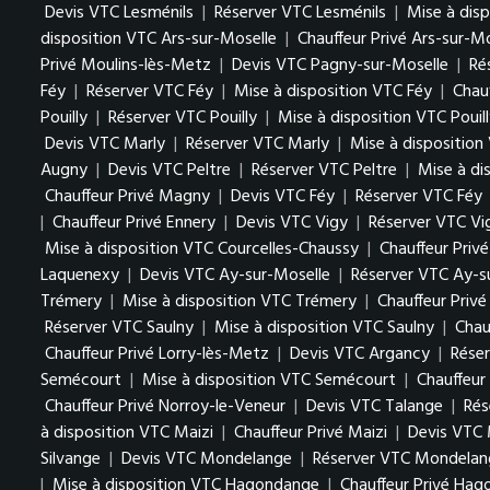
Devis VTC Lesménils
|
Réserver VTC Lesménils
|
Mise à dis
disposition VTC Ars-sur-Moselle
|
Chauffeur Privé Ars-sur-M
Privé Moulins-lès-Metz
|
Devis VTC Pagny-sur-Moselle
|
Ré
Féy
|
Réserver VTC Féy
|
Mise à disposition VTC Féy
|
Chauf
Pouilly
|
Réserver VTC Pouilly
|
Mise à disposition VTC Pouil
Devis VTC Marly
|
Réserver VTC Marly
|
Mise à disposition
Augny
|
Devis VTC Peltre
|
Réserver VTC Peltre
|
Mise à di
Chauffeur Privé Magny
|
Devis VTC Féy
|
Réserver VTC Féy
|
Chauffeur Privé Ennery
|
Devis VTC Vigy
|
Réserver VTC Vi
Mise à disposition VTC Courcelles-Chaussy
|
Chauffeur Priv
Laquenexy
|
Devis VTC Ay-sur-Moselle
|
Réserver VTC Ay-s
Trémery
|
Mise à disposition VTC Trémery
|
Chauffeur Priv
Réserver VTC Saulny
|
Mise à disposition VTC Saulny
|
Chau
Chauffeur Privé Lorry-lès-Metz
|
Devis VTC Argancy
|
Rése
Semécourt
|
Mise à disposition VTC Semécourt
|
Chauffeur
Chauffeur Privé Norroy-le-Veneur
|
Devis VTC Talange
|
Rés
à disposition VTC Maizi
|
Chauffeur Privé Maizi
|
Devis VTC 
Silvange
|
Devis VTC Mondelange
|
Réserver VTC Mondelan
|
Mise à disposition VTC Hagondange
|
Chauffeur Privé Ha