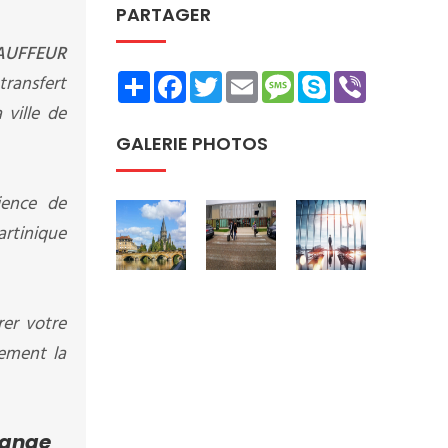
PARTAGER
AUFFEUR
Share
Facebook
Twitter
Email
Message
Skype
Viber
transfert
 ville de
GALERIE PHOTOS
ience de
artinique
rer votre
tement la
range