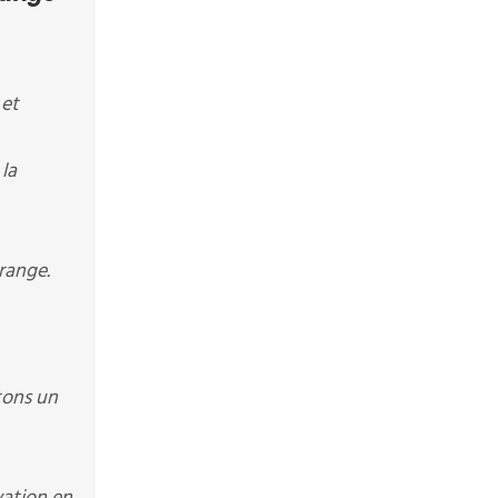
 et
la
range.
tons un