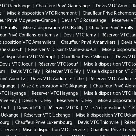
 VTC Gandrange
|
Chauffeur Privé Gandrange
|
Devis VTC Amn
|
R
t
|
Mise à disposition VTC Richemont
|
Chauffeur Privé Richemont
feur Privé Moyeuvre-Grande
|
Devis VTC Rosselange
|
Réserver V
C Batilly
|
Mise à disposition VTC Batilly
|
Chauffeur Privé Batilly
eur Privé Conflans-en-Jarnisy
|
Devis VTC Jarny
|
Réserver VTC Jar
disposition VTC Amanvillers
|
Chauffeur Privé Amanvillers
|
Devis 
arie-aux-Ch
|
Réserver VTC Saint-Marie-aux-Ch
|
Mise à disposit
 à disposition VTC Villerupt
|
Chauffeur Privé Villerupt
|
Devis VTC
Devis VTC Joeuf
|
Réserver VTC Joeuf
|
Mise à disposition VTC J
Hom
|
Devis VTC Féy
|
Réserver VTC Féy
|
Mise à disposition VTC 
Privé Aumetz
|
Devis VTC Audun-le-Tiche
|
Réserver VTC Audun-le
lgrange
|
Mise à disposition VTC Algrange
|
Chauffeur Privé Algr
 VTC Hayange
|
Réserver VTC Hayange
|
Mise à disposition VTC 
Privé Féy
|
Devis VTC Féy
|
Réserver VTC Féy
|
Mise à dispositio
 Pont-
|
Devis VTC K
|
Réserver VTC K
|
Mise à disposition VTC K
 Uckange
|
Réserver VTC Uckange
|
Mise à disposition VTC Ucka
bourg
|
Chauffeur Privé Luxembourg
|
Devis VTC Thionville
|
Réser
 Terville
|
Mise à disposition VTC Terville
|
Chauffeur Privé Tervill