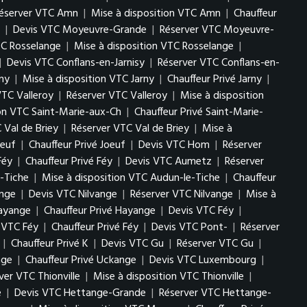
éserver VTC Amn
|
Mise à disposition VTC Amn
|
Chauffeur
|
Devis VTC Moyeuvre-Grande
|
Réserver VTC Moyeuvre-
TC Rosselange
|
Mise à disposition VTC Rosselange
|
|
Devis VTC Conflans-en-Jarnisy
|
Réserver VTC Conflans-en-
ny
|
Mise à disposition VTC Jarny
|
Chauffeur Privé Jarny
|
VTC Valleroy
|
Réserver VTC Valleroy
|
Mise à disposition
ion VTC Saint-Marie-aux-Ch
|
Chauffeur Privé Saint-Marie-
 Val de Briey
|
Réserver VTC Val de Briey
|
Mise à
oeuf
|
Chauffeur Privé Joeuf
|
Devis VTC Hom
|
Réserver
Féy
|
Chauffeur Privé Féy
|
Devis VTC Aumetz
|
Réserver
-Tiche
|
Mise à disposition VTC Audun-le-Tiche
|
Chauffeur
ange
|
Devis VTC Nilvange
|
Réserver VTC Nilvange
|
Mise à
Hayange
|
Chauffeur Privé Hayange
|
Devis VTC Féy
|
n VTC Féy
|
Chauffeur Privé Féy
|
Devis VTC Pont-
|
Réserver
|
Chauffeur Privé K
|
Devis VTC Gu
|
Réserver VTC Gu
|
nge
|
Chauffeur Privé Uckange
|
Devis VTC Luxembourg
|
ver VTC Thionville
|
Mise à disposition VTC Thionville
|
e
|
Devis VTC Hettange-Grande
|
Réserver VTC Hettange-