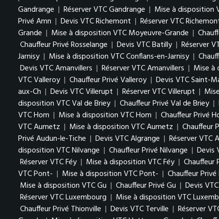
Gandrange
|
Réserver VTC Gandrange
|
Mise à disposition
Privé Amn
|
Devis VTC Richemont
|
Réserver VTC Richemon
Grande
|
Mise à disposition VTC Moyeuvre-Grande
|
Chauf
Chauffeur Privé Rosselange
|
Devis VTC Batilly
|
Réserver VT
Jarnisy
|
Mise à disposition VTC Conflans-en-Jarnisy
|
Chauff
Devis VTC Amanvillers
|
Réserver VTC Amanvillers
|
Mise à 
VTC Valleroy
|
Chauffeur Privé Valleroy
|
Devis VTC Saint-M
aux-Ch
|
Devis VTC Villerupt
|
Réserver VTC Villerupt
|
Mise
disposition VTC Val de Briey
|
Chauffeur Privé Val de Briey
|
VTC Hom
|
Mise à disposition VTC Hom
|
Chauffeur Privé 
VTC Aumetz
|
Mise à disposition VTC Aumetz
|
Chauffeur 
Privé Audun-le-Tiche
|
Devis VTC Algrange
|
Réserver VTC A
disposition VTC Nilvange
|
Chauffeur Privé Nilvange
|
Devis
Réserver VTC Féy
|
Mise à disposition VTC Féy
|
Chauffeur 
VTC Pont-
|
Mise à disposition VTC Pont-
|
Chauffeur Privé
Mise à disposition VTC Gu
|
Chauffeur Privé Gu
|
Devis VTC
Réserver VTC Luxembourg
|
Mise à disposition VTC Luxem
Chauffeur Privé Thionville
|
Devis VTC Terville
|
Réserver VTC