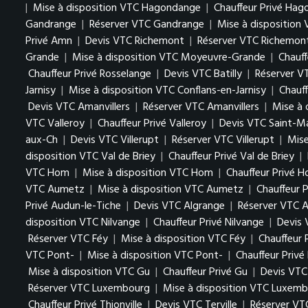
|
Mise à disposition VTC Hagondange
|
Chauffeur Privé Ha
Gandrange
|
Réserver VTC Gandrange
|
Mise à disposition
Privé Amn
|
Devis VTC Richemont
|
Réserver VTC Richemon
Grande
|
Mise à disposition VTC Moyeuvre-Grande
|
Chauf
Chauffeur Privé Rosselange
|
Devis VTC Batilly
|
Réserver VT
Jarnisy
|
Mise à disposition VTC Conflans-en-Jarnisy
|
Chauff
Devis VTC Amanvillers
|
Réserver VTC Amanvillers
|
Mise à 
VTC Valleroy
|
Chauffeur Privé Valleroy
|
Devis VTC Saint-M
aux-Ch
|
Devis VTC Villerupt
|
Réserver VTC Villerupt
|
Mise
disposition VTC Val de Briey
|
Chauffeur Privé Val de Briey
|
VTC Hom
|
Mise à disposition VTC Hom
|
Chauffeur Privé 
VTC Aumetz
|
Mise à disposition VTC Aumetz
|
Chauffeur 
Privé Audun-le-Tiche
|
Devis VTC Algrange
|
Réserver VTC A
disposition VTC Nilvange
|
Chauffeur Privé Nilvange
|
Devis
Réserver VTC Féy
|
Mise à disposition VTC Féy
|
Chauffeur 
VTC Pont-
|
Mise à disposition VTC Pont-
|
Chauffeur Privé
Mise à disposition VTC Gu
|
Chauffeur Privé Gu
|
Devis VTC
Réserver VTC Luxembourg
|
Mise à disposition VTC Luxem
Chauffeur Privé Thionville
|
Devis VTC Terville
|
Réserver VTC