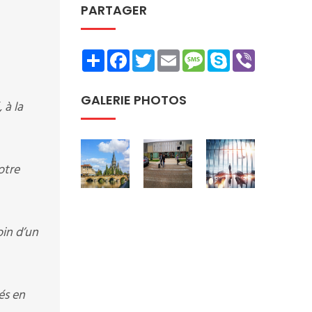
PARTAGER
Share
Facebook
Twitter
Email
Message
Skype
Viber
GALERIE PHOTOS
 à la
otre
oin d’un
és en