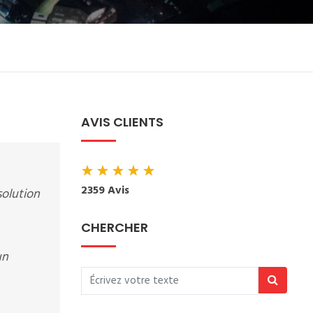
AVIS CLIENTS
★
★
★
★
★
2359 Avis
solution
CHERCHER
un