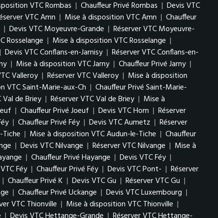
isposition VTC Rombas
|
Chauffeur Privé Rombas
|
Devis VTC
éserver VTC Amn
|
Mise à disposition VTC Amn
|
Chauffeur
|
Devis VTC Moyeuvre-Grande
|
Réserver VTC Moyeuvre-
TC Rosselange
|
Mise à disposition VTC Rosselange
|
|
Devis VTC Conflans-en-Jarnisy
|
Réserver VTC Conflans-en-
ny
|
Mise à disposition VTC Jarny
|
Chauffeur Privé Jarny
|
VTC Valleroy
|
Réserver VTC Valleroy
|
Mise à disposition
ion VTC Saint-Marie-aux-Ch
|
Chauffeur Privé Saint-Marie-
 Val de Briey
|
Réserver VTC Val de Briey
|
Mise à
oeuf
|
Chauffeur Privé Joeuf
|
Devis VTC Hom
|
Réserver
Féy
|
Chauffeur Privé Féy
|
Devis VTC Aumetz
|
Réserver
-Tiche
|
Mise à disposition VTC Audun-le-Tiche
|
Chauffeur
ange
|
Devis VTC Nilvange
|
Réserver VTC Nilvange
|
Mise à
Hayange
|
Chauffeur Privé Hayange
|
Devis VTC Féy
|
n VTC Féy
|
Chauffeur Privé Féy
|
Devis VTC Pont-
|
Réserver
|
Chauffeur Privé K
|
Devis VTC Gu
|
Réserver VTC Gu
|
nge
|
Chauffeur Privé Uckange
|
Devis VTC Luxembourg
|
ver VTC Thionville
|
Mise à disposition VTC Thionville
|
e
|
Devis VTC Hettange-Grande
|
Réserver VTC Hettange-