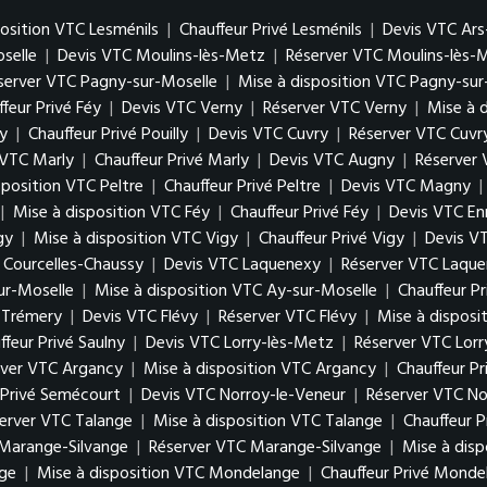
position VTC Lesménils
|
Chauffeur Privé Lesménils
|
Devis VTC Ars
oselle
|
Devis VTC Moulins-lès-Metz
|
Réserver VTC Moulins-lès-
server VTC Pagny-sur-Moselle
|
Mise à disposition VTC Pagny-sur
feur Privé Féy
|
Devis VTC Verny
|
Réserver VTC Verny
|
Mise à 
ly
|
Chauffeur Privé Pouilly
|
Devis VTC Cuvry
|
Réserver VTC Cuvr
 VTC Marly
|
Chauffeur Privé Marly
|
Devis VTC Augny
|
Réserver
sposition VTC Peltre
|
Chauffeur Privé Peltre
|
Devis VTC Magny
|
|
Mise à disposition VTC Féy
|
Chauffeur Privé Féy
|
Devis VTC En
gy
|
Mise à disposition VTC Vigy
|
Chauffeur Privé Vigy
|
Devis V
é Courcelles-Chaussy
|
Devis VTC Laquenexy
|
Réserver VTC Laqu
ur-Moselle
|
Mise à disposition VTC Ay-sur-Moselle
|
Chauffeur P
é Trémery
|
Devis VTC Flévy
|
Réserver VTC Flévy
|
Mise à disposi
ffeur Privé Saulny
|
Devis VTC Lorry-lès-Metz
|
Réserver VTC Lor
rver VTC Argancy
|
Mise à disposition VTC Argancy
|
Chauffeur P
 Privé Semécourt
|
Devis VTC Norroy-le-Veneur
|
Réserver VTC No
erver VTC Talange
|
Mise à disposition VTC Talange
|
Chauffeur P
Marange-Silvange
|
Réserver VTC Marange-Silvange
|
Mise à dis
ge
|
Mise à disposition VTC Mondelange
|
Chauffeur Privé Monde