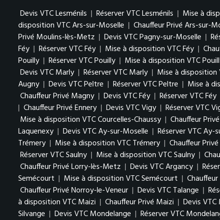
Devis VTC Lesménils
|
Réserver VTC Lesménils
|
Mise à dis
disposition VTC Ars-sur-Moselle
|
Chauffeur Privé Ars-sur-M
Privé Moulins-lès-Metz
|
Devis VTC Pagny-sur-Moselle
|
Ré
Féy
|
Réserver VTC Féy
|
Mise à disposition VTC Féy
|
Chauf
Pouilly
|
Réserver VTC Pouilly
|
Mise à disposition VTC Pouil
Devis VTC Marly
|
Réserver VTC Marly
|
Mise à disposition
Augny
|
Devis VTC Peltre
|
Réserver VTC Peltre
|
Mise à di
Chauffeur Privé Magny
|
Devis VTC Féy
|
Réserver VTC Féy
|
Chauffeur Privé Ennery
|
Devis VTC Vigy
|
Réserver VTC Vi
Mise à disposition VTC Courcelles-Chaussy
|
Chauffeur Priv
Laquenexy
|
Devis VTC Ay-sur-Moselle
|
Réserver VTC Ay-s
Trémery
|
Mise à disposition VTC Trémery
|
Chauffeur Priv
Réserver VTC Saulny
|
Mise à disposition VTC Saulny
|
Chau
Chauffeur Privé Lorry-lès-Metz
|
Devis VTC Argancy
|
Rése
Semécourt
|
Mise à disposition VTC Semécourt
|
Chauffeur
Chauffeur Privé Norroy-le-Veneur
|
Devis VTC Talange
|
Rés
à disposition VTC Maizi
|
Chauffeur Privé Maizi
|
Devis VTC 
Silvange
|
Devis VTC Mondelange
|
Réserver VTC Mondelan