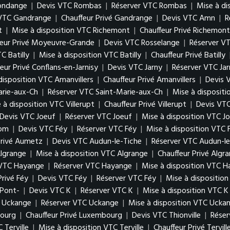
gondange
|
Devis VTC Rombas
|
Réserver VTC Rombas
|
Mise à d
 VTC Gandrange
|
Chauffeur Privé Gandrange
|
Devis VTC Amn
|
R
t
|
Mise à disposition VTC Richemont
|
Chauffeur Privé Richemont
feur Privé Moyeuvre-Grande
|
Devis VTC Rosselange
|
Réserver V
C Batilly
|
Mise à disposition VTC Batilly
|
Chauffeur Privé Batilly
eur Privé Conflans-en-Jarnisy
|
Devis VTC Jarny
|
Réserver VTC Jar
disposition VTC Amanvillers
|
Chauffeur Privé Amanvillers
|
Devis 
arie-aux-Ch
|
Réserver VTC Saint-Marie-aux-Ch
|
Mise à disposit
 à disposition VTC Villerupt
|
Chauffeur Privé Villerupt
|
Devis VTC
Devis VTC Joeuf
|
Réserver VTC Joeuf
|
Mise à disposition VTC J
Hom
|
Devis VTC Féy
|
Réserver VTC Féy
|
Mise à disposition VTC 
Privé Aumetz
|
Devis VTC Audun-le-Tiche
|
Réserver VTC Audun-le
lgrange
|
Mise à disposition VTC Algrange
|
Chauffeur Privé Algr
 VTC Hayange
|
Réserver VTC Hayange
|
Mise à disposition VTC 
Privé Féy
|
Devis VTC Féy
|
Réserver VTC Féy
|
Mise à dispositio
 Pont-
|
Devis VTC K
|
Réserver VTC K
|
Mise à disposition VTC K
 Uckange
|
Réserver VTC Uckange
|
Mise à disposition VTC Ucka
bourg
|
Chauffeur Privé Luxembourg
|
Devis VTC Thionville
|
Réser
 Terville
|
Mise à disposition VTC Terville
|
Chauffeur Privé Tervill