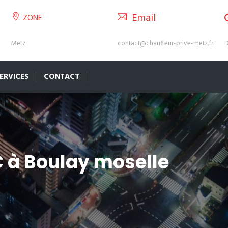
Email
ZONE
Metz
contact@chauffeur-prive-metz.fr
D
ERVICES
CONTACT
C à Boulay moselle