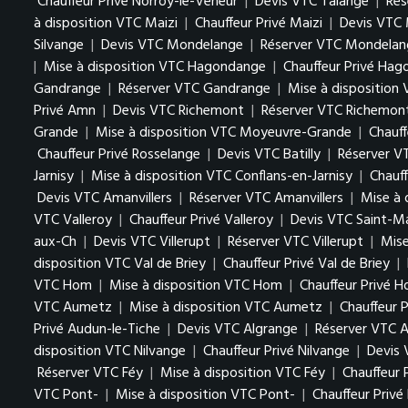
Chauffeur Privé Norroy-le-Veneur
|
Devis VTC Talange
|
Rés
à disposition VTC Maizi
|
Chauffeur Privé Maizi
|
Devis VTC 
Silvange
|
Devis VTC Mondelange
|
Réserver VTC Mondelan
|
Mise à disposition VTC Hagondange
|
Chauffeur Privé Ha
Gandrange
|
Réserver VTC Gandrange
|
Mise à disposition
Privé Amn
|
Devis VTC Richemont
|
Réserver VTC Richemon
Grande
|
Mise à disposition VTC Moyeuvre-Grande
|
Chauf
Chauffeur Privé Rosselange
|
Devis VTC Batilly
|
Réserver VT
Jarnisy
|
Mise à disposition VTC Conflans-en-Jarnisy
|
Chauff
Devis VTC Amanvillers
|
Réserver VTC Amanvillers
|
Mise à 
VTC Valleroy
|
Chauffeur Privé Valleroy
|
Devis VTC Saint-M
aux-Ch
|
Devis VTC Villerupt
|
Réserver VTC Villerupt
|
Mise
disposition VTC Val de Briey
|
Chauffeur Privé Val de Briey
|
VTC Hom
|
Mise à disposition VTC Hom
|
Chauffeur Privé 
VTC Aumetz
|
Mise à disposition VTC Aumetz
|
Chauffeur 
Privé Audun-le-Tiche
|
Devis VTC Algrange
|
Réserver VTC A
disposition VTC Nilvange
|
Chauffeur Privé Nilvange
|
Devis
Réserver VTC Féy
|
Mise à disposition VTC Féy
|
Chauffeur 
VTC Pont-
|
Mise à disposition VTC Pont-
|
Chauffeur Privé