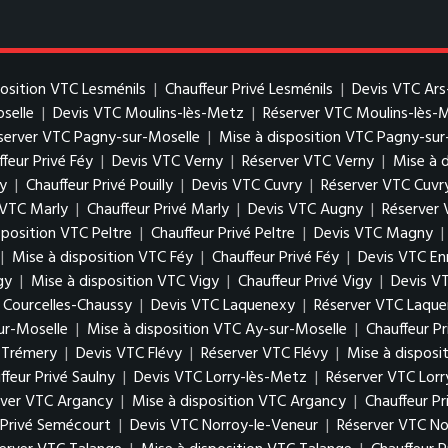
position VTC Lesménils
|
Chauffeur Privé Lesménils
|
Devis VTC Ars
oselle
|
Devis VTC Moulins-lès-Metz
|
Réserver VTC Moulins-lès-
server VTC Pagny-sur-Moselle
|
Mise à disposition VTC Pagny-sur
feur Privé Féy
|
Devis VTC Verny
|
Réserver VTC Verny
|
Mise à 
ly
|
Chauffeur Privé Pouilly
|
Devis VTC Cuvry
|
Réserver VTC Cuvr
 VTC Marly
|
Chauffeur Privé Marly
|
Devis VTC Augny
|
Réserver
sposition VTC Peltre
|
Chauffeur Privé Peltre
|
Devis VTC Magny
|
|
Mise à disposition VTC Féy
|
Chauffeur Privé Féy
|
Devis VTC En
gy
|
Mise à disposition VTC Vigy
|
Chauffeur Privé Vigy
|
Devis V
é Courcelles-Chaussy
|
Devis VTC Laquenexy
|
Réserver VTC Laqu
ur-Moselle
|
Mise à disposition VTC Ay-sur-Moselle
|
Chauffeur P
é Trémery
|
Devis VTC Flévy
|
Réserver VTC Flévy
|
Mise à disposi
ffeur Privé Saulny
|
Devis VTC Lorry-lès-Metz
|
Réserver VTC Lor
rver VTC Argancy
|
Mise à disposition VTC Argancy
|
Chauffeur P
 Privé Semécourt
|
Devis VTC Norroy-le-Veneur
|
Réserver VTC No