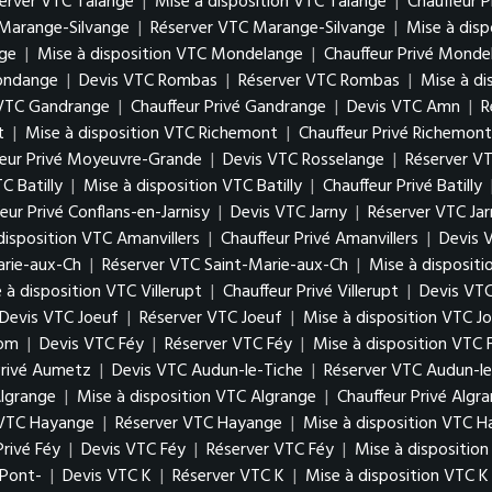
erver VTC Talange
|
Mise à disposition VTC Talange
|
Chauffeur P
Marange-Silvange
|
Réserver VTC Marange-Silvange
|
Mise à dis
ge
|
Mise à disposition VTC Mondelange
|
Chauffeur Privé Monde
gondange
|
Devis VTC Rombas
|
Réserver VTC Rombas
|
Mise à d
 VTC Gandrange
|
Chauffeur Privé Gandrange
|
Devis VTC Amn
|
R
t
|
Mise à disposition VTC Richemont
|
Chauffeur Privé Richemont
feur Privé Moyeuvre-Grande
|
Devis VTC Rosselange
|
Réserver V
C Batilly
|
Mise à disposition VTC Batilly
|
Chauffeur Privé Batilly
eur Privé Conflans-en-Jarnisy
|
Devis VTC Jarny
|
Réserver VTC Jar
disposition VTC Amanvillers
|
Chauffeur Privé Amanvillers
|
Devis 
arie-aux-Ch
|
Réserver VTC Saint-Marie-aux-Ch
|
Mise à disposit
 à disposition VTC Villerupt
|
Chauffeur Privé Villerupt
|
Devis VTC
Devis VTC Joeuf
|
Réserver VTC Joeuf
|
Mise à disposition VTC J
Hom
|
Devis VTC Féy
|
Réserver VTC Féy
|
Mise à disposition VTC 
Privé Aumetz
|
Devis VTC Audun-le-Tiche
|
Réserver VTC Audun-le
lgrange
|
Mise à disposition VTC Algrange
|
Chauffeur Privé Algr
 VTC Hayange
|
Réserver VTC Hayange
|
Mise à disposition VTC 
Privé Féy
|
Devis VTC Féy
|
Réserver VTC Féy
|
Mise à dispositio
 Pont-
|
Devis VTC K
|
Réserver VTC K
|
Mise à disposition VTC K