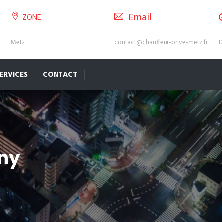
Email
ZONE
Metz
contact@chauffeur-prive-metz.fr
D
ERVICES
CONTACT
rny