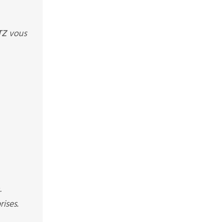
TZ
vous
.
ises.