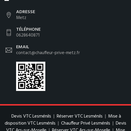
ADRESSE
Metz
TÉLÉPHONE
0628640871
EMAIL
contact@chauffeur-prive-metz.fr
Devis VTC Lesménils
|
Réserver VTC Lesménils
|
Mise à
disposition VTC Lesménils
|
Chauffeur Privé Lesménils
|
Devis
VTC Ars-sur-Moselle
|
Réserver VTC Ars-sur-Moselle
|
Mise