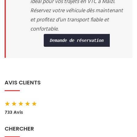
idéal pour vos trajets en VTC à Maizi.
Réservez votre véhicule dès maintenant
et profitez d’un transport fiable et
confortable.
Demande de réservation
AVIS CLIENTS
★
★
★
★
★
733 Avis
CHERCHER