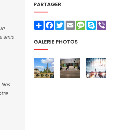
PARTAGER
Share
Facebook
Twitter
Email
Message
Skype
Viber
un
e amis.
GALERIE PHOTOS
. Nos
otre