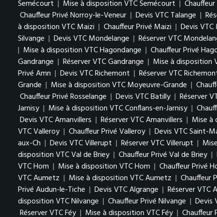
Semécourt
|
Mise à disposition VTC Semécourt
|
Chauffeur
Chauffeur Privé Norroy-le-Veneur
|
Devis VTC Talange
|
Rés
à disposition VTC Maizi
|
Chauffeur Privé Maizi
|
Devis VTC 
Silvange
|
Devis VTC Mondelange
|
Réserver VTC Mondelan
|
Mise à disposition VTC Hagondange
|
Chauffeur Privé Ha
Gandrange
|
Réserver VTC Gandrange
|
Mise à disposition
Privé Amn
|
Devis VTC Richemont
|
Réserver VTC Richemon
Grande
|
Mise à disposition VTC Moyeuvre-Grande
|
Chauf
Chauffeur Privé Rosselange
|
Devis VTC Batilly
|
Réserver VT
Jarnisy
|
Mise à disposition VTC Conflans-en-Jarnisy
|
Chauff
Devis VTC Amanvillers
|
Réserver VTC Amanvillers
|
Mise à 
VTC Valleroy
|
Chauffeur Privé Valleroy
|
Devis VTC Saint-M
aux-Ch
|
Devis VTC Villerupt
|
Réserver VTC Villerupt
|
Mise
disposition VTC Val de Briey
|
Chauffeur Privé Val de Briey
|
VTC Hom
|
Mise à disposition VTC Hom
|
Chauffeur Privé 
VTC Aumetz
|
Mise à disposition VTC Aumetz
|
Chauffeur 
Privé Audun-le-Tiche
|
Devis VTC Algrange
|
Réserver VTC A
disposition VTC Nilvange
|
Chauffeur Privé Nilvange
|
Devis
Réserver VTC Féy
|
Mise à disposition VTC Féy
|
Chauffeur 