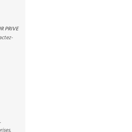
R PRIVE
actez-
.
ises.