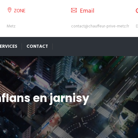
Email
ZONE
Metz
contact@chauffeur-prive-metz.fr
D
ERVICES
CONTACT
flans en jarnisy