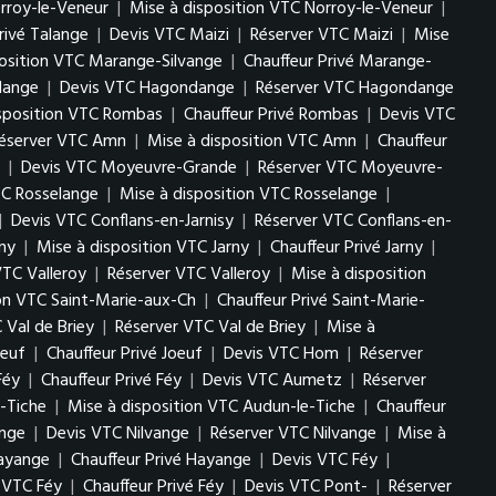
rroy-le-Veneur
|
Mise à disposition VTC Norroy-le-Veneur
|
rivé Talange
|
Devis VTC Maizi
|
Réserver VTC Maizi
|
Mise
position VTC Marange-Silvange
|
Chauffeur Privé Marange-
lange
|
Devis VTC Hagondange
|
Réserver VTC Hagondange
isposition VTC Rombas
|
Chauffeur Privé Rombas
|
Devis VTC
éserver VTC Amn
|
Mise à disposition VTC Amn
|
Chauffeur
|
Devis VTC Moyeuvre-Grande
|
Réserver VTC Moyeuvre-
TC Rosselange
|
Mise à disposition VTC Rosselange
|
|
Devis VTC Conflans-en-Jarnisy
|
Réserver VTC Conflans-en-
ny
|
Mise à disposition VTC Jarny
|
Chauffeur Privé Jarny
|
VTC Valleroy
|
Réserver VTC Valleroy
|
Mise à disposition
ion VTC Saint-Marie-aux-Ch
|
Chauffeur Privé Saint-Marie-
 Val de Briey
|
Réserver VTC Val de Briey
|
Mise à
oeuf
|
Chauffeur Privé Joeuf
|
Devis VTC Hom
|
Réserver
Féy
|
Chauffeur Privé Féy
|
Devis VTC Aumetz
|
Réserver
-Tiche
|
Mise à disposition VTC Audun-le-Tiche
|
Chauffeur
ange
|
Devis VTC Nilvange
|
Réserver VTC Nilvange
|
Mise à
Hayange
|
Chauffeur Privé Hayange
|
Devis VTC Féy
|
n VTC Féy
|
Chauffeur Privé Féy
|
Devis VTC Pont-
|
Réserver