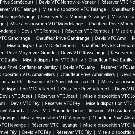
 Privé Semécourt
|
Devis VTC Norroy-le-Veneur
|
Réserver VTC No
erver VTC Talange
|
Mise à disposition VTC Talange
|
Chauffeur P
Marange-Silvange
|
Réserver VTC Marange-Silvange
|
Mise à dis
ge
|
Mise à disposition VTC Mondelange
|
Chauffeur Privé Monde
gondange
|
Devis VTC Rombas
|
Réserver VTC Rombas
|
Mise à d
 VTC Gandrange
|
Chauffeur Privé Gandrange
|
Devis VTC Amn
|
R
t
|
Mise à disposition VTC Richemont
|
Chauffeur Privé Richemont
feur Privé Moyeuvre-Grande
|
Devis VTC Rosselange
|
Réserver V
C Batilly
|
Mise à disposition VTC Batilly
|
Chauffeur Privé Batilly
eur Privé Conflans-en-Jarnisy
|
Devis VTC Jarny
|
Réserver VTC Jar
disposition VTC Amanvillers
|
Chauffeur Privé Amanvillers
|
Devis 
arie-aux-Ch
|
Réserver VTC Saint-Marie-aux-Ch
|
Mise à disposit
 à disposition VTC Villerupt
|
Chauffeur Privé Villerupt
|
Devis VTC
Devis VTC Joeuf
|
Réserver VTC Joeuf
|
Mise à disposition VTC J
Hom
|
Devis VTC Féy
|
Réserver VTC Féy
|
Mise à disposition VTC 
Privé Aumetz
|
Devis VTC Audun-le-Tiche
|
Réserver VTC Audun-le
lgrange
|
Mise à disposition VTC Algrange
|
Chauffeur Privé Algr
 VTC Hayange
|
Réserver VTC Hayange
|
Mise à disposition VTC 
Privé Féy
|
Devis VTC Féy
|
Réserver VTC Féy
|
Mise à dispositio