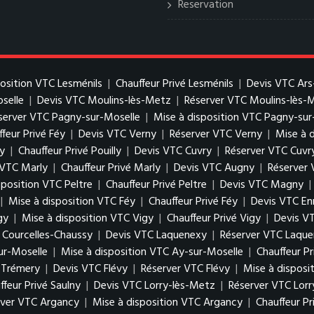
Reservation
position VTC Lesménils
|
Chauffeur Privé Lesménils
|
Devis VTC Ars
oselle
|
Devis VTC Moulins-lès-Metz
|
Réserver VTC Moulins-lès-
server VTC Pagny-sur-Moselle
|
Mise à disposition VTC Pagny-sur
feur Privé Féy
|
Devis VTC Verny
|
Réserver VTC Verny
|
Mise à 
ly
|
Chauffeur Privé Pouilly
|
Devis VTC Cuvry
|
Réserver VTC Cuvr
 VTC Marly
|
Chauffeur Privé Marly
|
Devis VTC Augny
|
Réserver
sposition VTC Peltre
|
Chauffeur Privé Peltre
|
Devis VTC Magny
|
|
Mise à disposition VTC Féy
|
Chauffeur Privé Féy
|
Devis VTC En
gy
|
Mise à disposition VTC Vigy
|
Chauffeur Privé Vigy
|
Devis V
é Courcelles-Chaussy
|
Devis VTC Laquenexy
|
Réserver VTC Laqu
ur-Moselle
|
Mise à disposition VTC Ay-sur-Moselle
|
Chauffeur P
é Trémery
|
Devis VTC Flévy
|
Réserver VTC Flévy
|
Mise à disposi
ffeur Privé Saulny
|
Devis VTC Lorry-lès-Metz
|
Réserver VTC Lor
rver VTC Argancy
|
Mise à disposition VTC Argancy
|
Chauffeur P