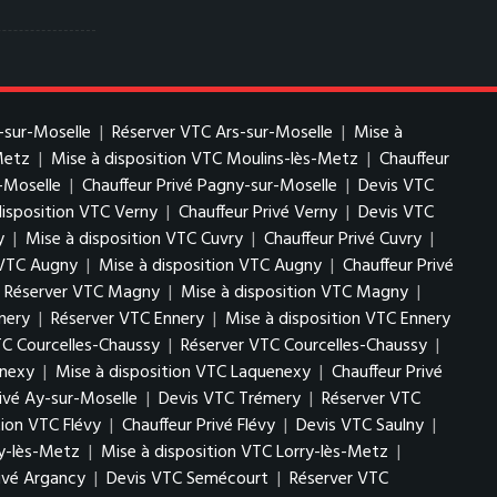
-sur-Moselle
|
Réserver VTC Ars-sur-Moselle
|
Mise à
Metz
|
Mise à disposition VTC Moulins-lès-Metz
|
Chauffeur
-Moselle
|
Chauffeur Privé Pagny-sur-Moselle
|
Devis VTC
disposition VTC Verny
|
Chauffeur Privé Verny
|
Devis VTC
y
|
Mise à disposition VTC Cuvry
|
Chauffeur Privé Cuvry
|
 VTC Augny
|
Mise à disposition VTC Augny
|
Chauffeur Privé
Réserver VTC Magny
|
Mise à disposition VTC Magny
|
nery
|
Réserver VTC Ennery
|
Mise à disposition VTC Ennery
TC Courcelles-Chaussy
|
Réserver VTC Courcelles-Chaussy
|
enexy
|
Mise à disposition VTC Laquenexy
|
Chauffeur Privé
rivé Ay-sur-Moselle
|
Devis VTC Trémery
|
Réserver VTC
tion VTC Flévy
|
Chauffeur Privé Flévy
|
Devis VTC Saulny
|
ry-lès-Metz
|
Mise à disposition VTC Lorry-lès-Metz
|
rivé Argancy
|
Devis VTC Semécourt
|
Réserver VTC